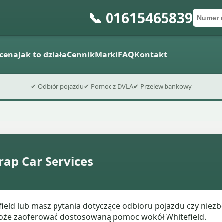
📞 01615465839
Numer 
Kod po
Wyślij fo
cena
Jak to działa
Cennik
Marki
FAQ
Kontakt
✔ Odbiór pojazdu
✔ Pomoc z DVLA
✔ Przelew bankowy
crap Car Services
ield lub masz pytania dotyczące odbioru pojazdu czy niez
może zaoferować dostosowaną pomoc wokół Whitefield.