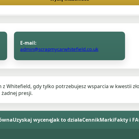
E-mail:
admin@scrapmycarwhitefield.co.uk
z Whitefield, gdy tylko potrzebujesz wsparcia w kwestii 
żadnej presji.
łówna
Uzyskaj wycenę
Jak to działa
Cennik
Marki
Fakty i F