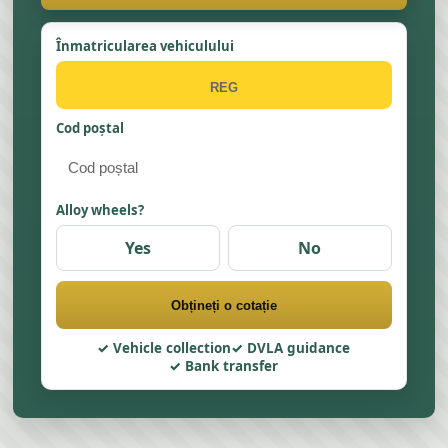
Înmatricularea vehiculului
Cod poștal
Alloy wheels?
Yes
No
Obțineți o cotație
Vehicle collection
DVLA guidance
Bank transfer