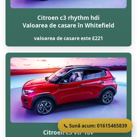
Citroen c3 rhythm hdi
Valoarea de casare în Whitefield
valoarea de casare este £221
📞 Sună acum: 01615465839
Citroen c3 vtr 16v