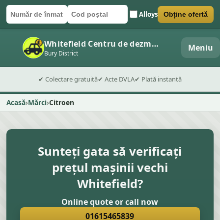
Alloys
Obține ofertă
Număr de înmatriculare
Cod poștal
Trimite formularul
Whitefield Centru de dezmembrări auto
Meniu
Bury District
✔ Colectare gratuită
✔ Acte DVLA
✔ Plată instantă
Acasă
Mărci
Citroen
Sunteți gata să verificați
prețul mașinii vechi
Whitefield?
Online quote or call now
01615465839