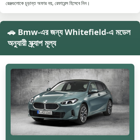
রেঞ্জগুলোকে চূড়ান্ত অফার নয়, রেফারেন্স হিসেবে নিন।
🚗 Bmw-এর জন্য Whitefield-এ মডেল
অনুযায়ী স্ক্র্যাপ মূল্য