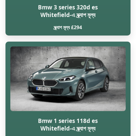
Bmw 3 series 320d es
Whitefield-এ স্ক্র্যাপ মূল্য
স্ক্র্যাপ মূল্য £294
Bmw 1 series 118d es
Whitefield-এ স্ক্র্যাপ মূল্য