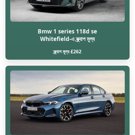
Bmw 1 series 118d se
Whitefield-এ স্ক্র্যাপ মূল্য
স্ক্র্যাপ মূল্য £262