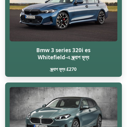
Bmw 3 series 320i es
Whitefield-এ স্ক্র্যাপ মূল্য
স্ক্র্যাপ মূল্য £270