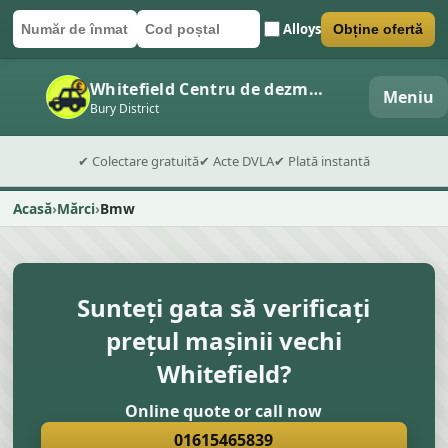
Alloys
Obține ofertă
Număr de înmatriculare
Cod poștal
Trimite formularul
Whitefield Centru de dezmembrări auto
Meniu
Bury District
✔ Colectare gratuită
✔ Acte DVLA
✔ Plată instantă
Acasă
Mărci
Bmw
Sunteți gata să verificați
prețul mașinii vechi
Whitefield?
Online quote or call now
01615465839