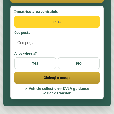
Înmatricularea vehiculului
Cod poștal
Alloy wheels?
Yes
No
Obțineți o cotație
Vehicle collection
DVLA guidance
Bank transfer