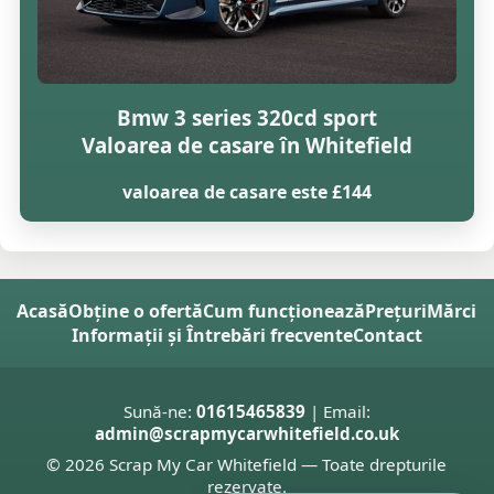
Bmw 3 series 320cd sport
Valoarea de casare în Whitefield
valoarea de casare este £144
Acasă
Obține o ofertă
Cum funcționează
Prețuri
Mărci
Informații și Întrebări frecvente
Contact
Sună-ne:
01615465839
| Email:
admin@scrapmycarwhitefield.co.uk
© 2026 Scrap My Car Whitefield — Toate drepturile
rezervate.