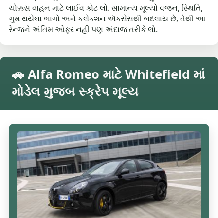
ચોક્કસ વાહન માટે લાઈવ કોટ લો. સામાન્ય મૂલ્યો વજન, સ્થિતિ,
ગુમ થયેલા ભાગો અને કલેક્શન ઍક્સેસથી બદલાય છે, તેથી આ
રેન્જને અંતિમ ઓફર નહીં પણ અંદાજ તરીકે લો.
🚗 Alfa Romeo માટે Whitefield માં
મોડેલ મુજબ સ્ક્રેપ મૂલ્ય