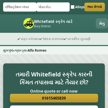
Alloys
ભાવ મેળવો
રજિસ્ટ્રેશન નંબર
પોસ્ટકોડ
ફોર્મ સબમિટ કરો
Whitefield સ્ક્રેપ યાર્ડ
મેનુ
Bury District
✔ મફત કલેક્શન
✔ DVLA કાગળકામ
✔ તાત્કાલિક ચુકવણી
મુખપૃષ્ઠ
બ્રાન્ડ્સ
Alfa Romeo
તમારી Whitefield સ્ક્રેપ કારની
કિંમત તપાસવા માટે તૈયાર છો?
Online quote or call now
01615465839