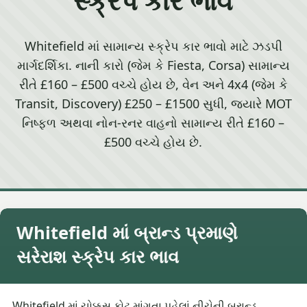
Whitefield માં સામાન્ય સ્ક્રેપ કાર ભાવો માટે ઝડપી
માર્ગદર્શિકા. નાની કારો (જેમ કે Fiesta, Corsa) સામાન્ય
રીતે £160 – £500 વચ્ચે હોય છે, વેન અને 4x4 (જેમ કે
Transit, Discovery) £250 – £1500 સુધી, જ્યારે MOT
નિષ્ફળ અથવા નોન-રનર વાહનો સામાન્ય રીતે £160 –
£500 વચ્ચે હોય છે.
Whitefield માં બ્રાન્ડ પ્રમાણે
સરેરાશ સ્ક્રેપ કાર ભાવ
Whitefield માં ચોક્કસ કોટ માંગતા પહેલાં નીચેની બ્રાન્ડ