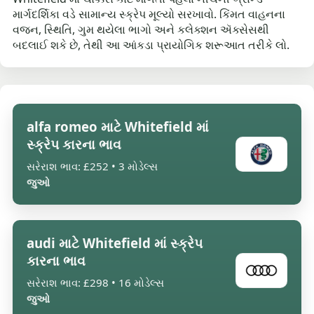
માર્ગદર્શિકા વડે સામાન્ય સ્ક્રેપ મૂલ્યો સરખાવો. કિંમત વાહનના
વજન, સ્થિતિ, ગુમ થયેલા ભાગો અને કલેક્શન ઍક્સેસથી
બદલાઈ શકે છે, તેથી આ આંકડા પ્રાયોગિક શરૂઆત તરીકે લો.
alfa romeo માટે Whitefield માં
સ્ક્રેપ કારના ભાવ
સરેરાશ ભાવ: £252 • 3 મોડેલ્સ
જુઓ
audi માટે Whitefield માં સ્ક્રેપ
કારના ભાવ
સરેરાશ ભાવ: £298 • 16 મોડેલ્સ
જુઓ