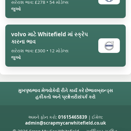
સરેરાશ ભાવ: £278 • 54 મોડેલ્સ
જુઓ
volvo માટે Whitefield માં સ્ક્રેપ
કારના ભાવ
સરેરાશ ભાવ: £300 • 12 મોડેલ્સ
જુઓ
મુખપૃષ્ઠ
ભાવ મેળવો
કેવી રીતે કાર્ય કરે છે
ભાવ
બ્રાન્ડ્સ
હકીકતો અને પ્રશ્નોત્તરી
સંપર્ક કરો
અમને ફોન કરો:
01615465839
| ઈમેલ:
admin@scrapmycarwhitefield.co.uk