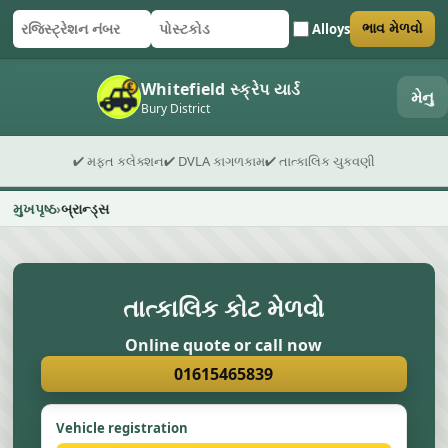
Alloys
ભાવ મેળવો
રજિસ્ટ્રેશન નંબર
પોસ્ટકોડ
ફોર્મ સબમિટ કરો
Whitefield સ્ક્રેપ યાર્ડ
મેનુ
Bury District
✔ મફત કલેક્શન
✔ DVLA કાગળકામ
✔ તાત્કાલિક ચુકવણી
મુખપૃષ્ઠ
બ્રાન્ડ્સ
તાત્કાલિક કોટ મેળવો
Online quote or call now
01615465839
Vehicle registration