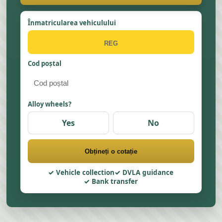
Înmatricularea vehiculului
Cod poștal
Alloy wheels?
Yes
No
Obțineți o cotație
Vehicle collection
DVLA guidance
Bank transfer