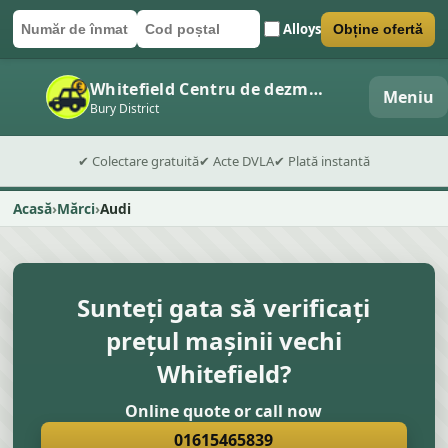
Alloys
Obține ofertă
Număr de înmatriculare
Cod poștal
Trimite formularul
Whitefield Centru de dezmembrări auto
Meniu
Bury District
✔ Colectare gratuită
✔ Acte DVLA
✔ Plată instantă
Acasă
Mărci
Audi
Sunteți gata să verificați
prețul mașinii vechi
Whitefield?
Online quote or call now
01615465839