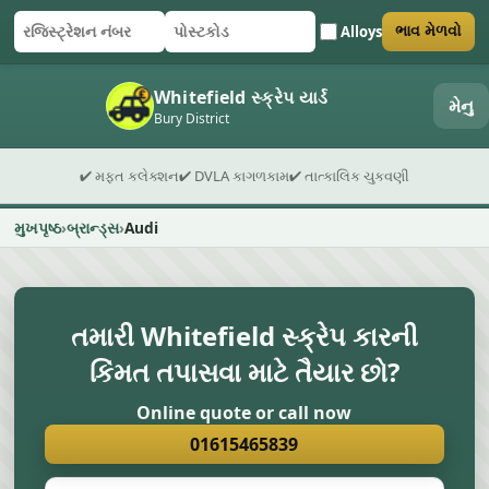
Alloys
ભાવ મેળવો
રજિસ્ટ્રેશન નંબર
પોસ્ટકોડ
ફોર્મ સબમિટ કરો
Whitefield સ્ક્રેપ યાર્ડ
મેનુ
Bury District
✔ મફત કલેક્શન
✔ DVLA કાગળકામ
✔ તાત્કાલિક ચુકવણી
મુખપૃષ્ઠ
બ્રાન્ડ્સ
Audi
તમારી Whitefield સ્ક્રેપ કારની
કિંમત તપાસવા માટે તૈયાર છો?
Online quote or call now
01615465839