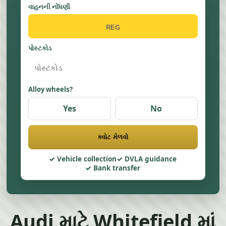
વાહનની નોંધણી
પોસ્ટકોડ
Alloy wheels?
Yes
No
ક્વોટ મેળવો
Vehicle collection
DVLA guidance
Bank transfer
Audi માટે Whitefield માં