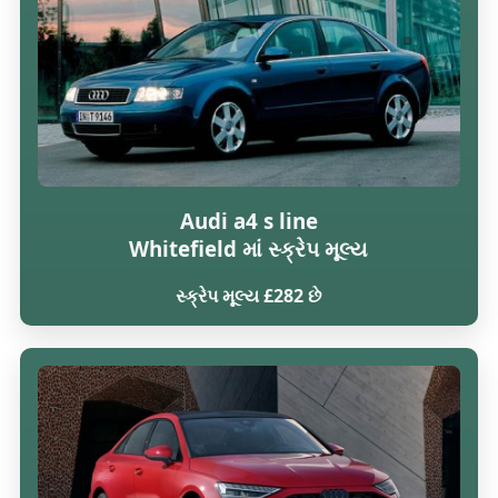
Audi a4 s line
Whitefield માં સ્ક્રેપ મૂલ્ય
સ્ક્રેપ મૂલ્ય £282 છે