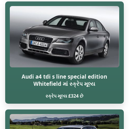
Audi a4 tdi s line special edition
Whitefield માં સ્ક્રેપ મૂલ્ય
સ્ક્રેપ મૂલ્ય £324 છે