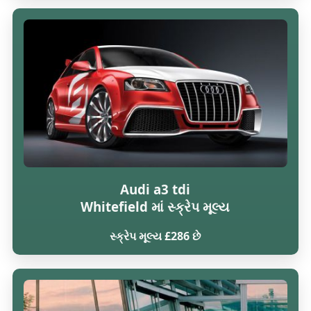
Audi a3 tdi
Whitefield માં સ્ક્રેપ મૂલ્ય
સ્ક્રેપ મૂલ્ય £286 છે