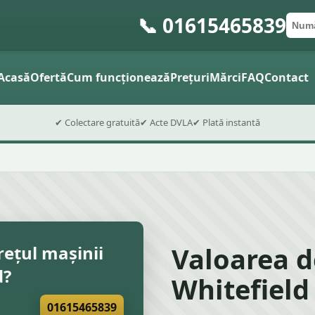
📞 01615465839
Numă
Cod 
Trimite
Acasă
Ofertă
Cum funcționează
Prețuri
Mărci
FAQ
Contact
✔ Colectare gratuită
✔ Acte DVLA
✔ Plată instantă
Valoarea d
rețul mașinii
d?
Whitefield
01615465839