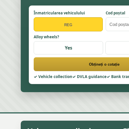
Înmatricularea vehiculului
Cod poștal
Alloy wheels?
Yes
Obțineți o cotație
Vehicle collection
DVLA guidance
Bank tra