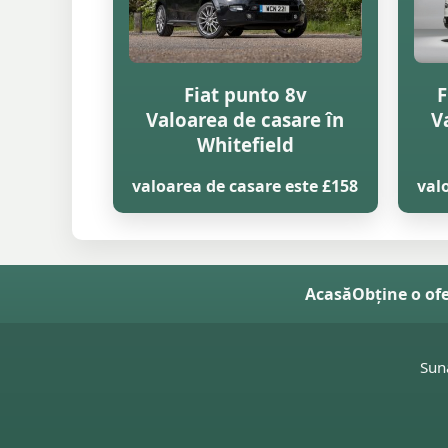
Fiat punto 8v
F
Valoarea de casare în
V
Whitefield
valoarea de casare este £158
val
Acasă
Obține o of
Sun