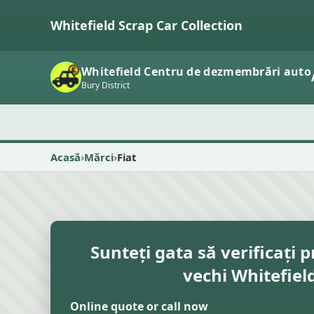
Whitefield Scrap Car Collection
Whitefield Centru de dezmembrări auto
Bury District
Acasă
Mărci
Fiat
Sunteți gata să verificați p
vechi Whitefiel
Online quote or call now