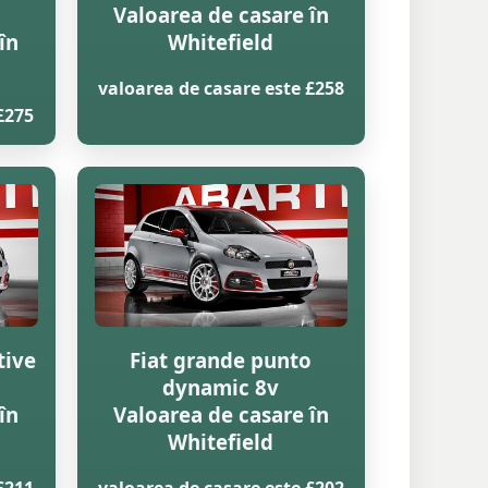
Valoarea de casare în
în
Whitefield
valoarea de casare este £258
£275
tive
Fiat grande punto
dynamic 8v
în
Valoarea de casare în
Whitefield