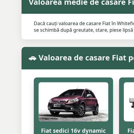
Valoarea medie de casare Fi
Dacă cauți valoarea de casare Fiat în Whitefi
se schimbă după greutate, stare, piese lipsă ș
🚗 Valoarea de casare Fiat 
Fiat sedici 16v dynamic
Fi