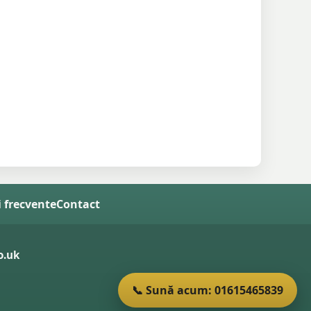
i frecvente
Contact
o.uk
📞 Sună acum: 01615465839