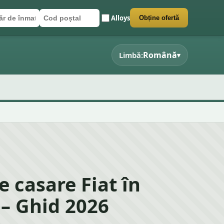
Alloys
Obține ofertă
r de înmatriculare
poștal
 formularul
Română
Limbă:
▾
e casare Fiat în
 – Ghid 2026