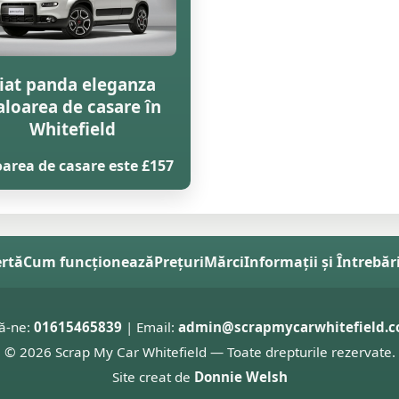
iat panda eleganza
aloarea de casare în
Whitefield
oarea de casare este £157
ertă
Cum funcționează
Prețuri
Mărci
Informații și Întrebăr
ă-ne:
01615465839
| Email:
admin@scrapmycarwhitefield.c
© 2026 Scrap My Car Whitefield — Toate drepturile rezervate.
Site creat de
Donnie Welsh