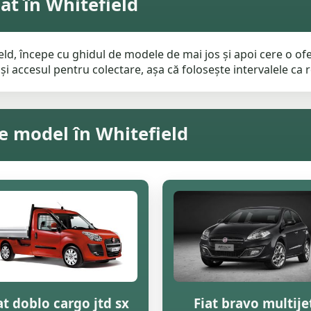
at în Whitefield
eld, începe cu ghidul de modele de mai jos și apoi cere o ofe
i accesul pentru colectare, așa că folosește intervalele ca re
pe model în Whitefield
at doblo cargo jtd sx
Fiat bravo multije