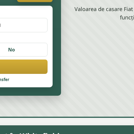
Valoarea de casare Fiat 
funcț
No
nsfer