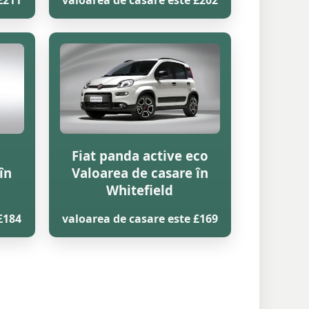
£211
valoarea de casare este £202
Fiat panda active eco
în
Valoarea de casare în
Whitefield
£184
valoarea de casare este £169