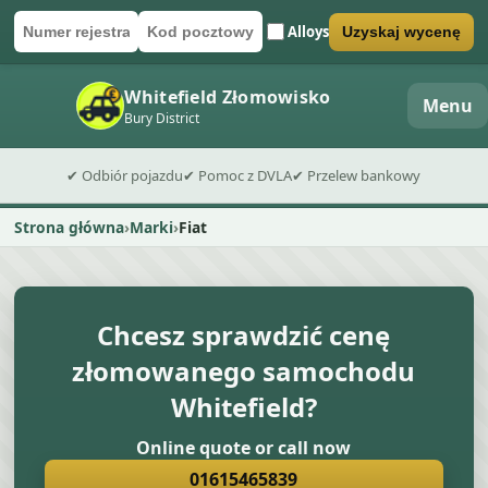
Alloys
Uzyskaj wycenę
Numer rejestracyjny
Kod pocztowy
Wyślij formularz wyceny
Whitefield Złomowisko
Menu
Bury District
✔ Odbiór pojazdu
✔ Pomoc z DVLA
✔ Przelew bankowy
Strona główna
Marki
Fiat
Chcesz sprawdzić cenę
złomowanego samochodu
Whitefield?
Online quote or call now
01615465839