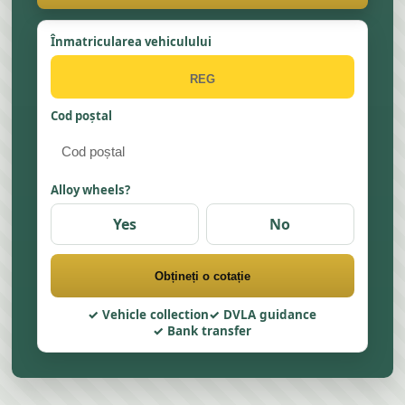
Înmatricularea vehiculului
Cod poștal
Alloy wheels?
Yes
No
Obțineți o cotație
Vehicle collection
DVLA guidance
Bank transfer