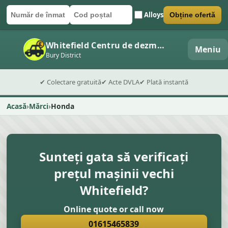
Alloys
Obține ofertă
Număr de înmatriculare
Cod poștal
Trimite formularul
Whitefield Centru de dezmembrări auto
Meniu
Bury District
✔ Colectare gratuită
✔ Acte DVLA
✔ Plată instantă
Acasă
Mărci
Honda
Sunteți gata să verificați
prețul mașinii vechi
Whitefield?
Online quote or call now
01615465839