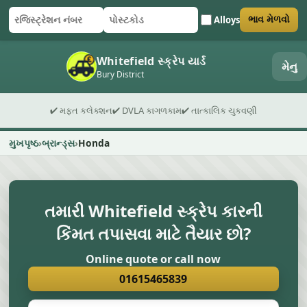
Alloys
ભાવ મેળવો
રજિસ્ટ્રેશન નંબર
પોસ્ટકોડ
ફોર્મ સબમિટ કરો
Whitefield સ્ક્રેપ યાર્ડ
મેનુ
Bury District
✔ મફત કલેક્શન
✔ DVLA કાગળકામ
✔ તાત્કાલિક ચુકવણી
મુખપૃષ્ઠ
બ્રાન્ડ્સ
Honda
તમારી Whitefield સ્ક્રેપ કારની
કિંમત તપાસવા માટે તૈયાર છો?
Online quote or call now
01615465839