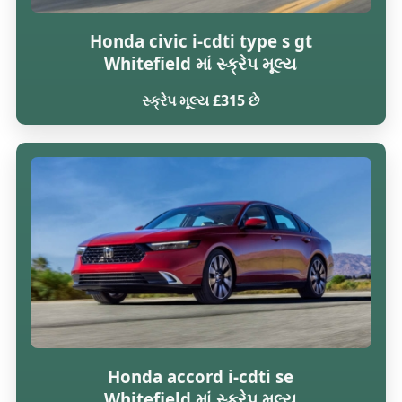
Honda civic i-cdti type s gt
Whitefield માં સ્ક્રેપ મૂલ્ય
સ્ક્રેપ મૂલ્ય £315 છે
Honda accord i-cdti se
Whitefield માં સ્ક્રેપ મૂલ્ય