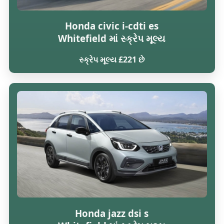
Honda civic i-cdti es
Whitefield માં સ્ક્રેપ મૂલ્ય
સ્ક્રેપ મૂલ્ય £221 છે
Honda jazz dsi s