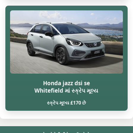
Honda jazz dsi se
Whitefield માં સ્ક્રેપ મૂલ્ય
સ્ક્રેપ મૂલ્ય £170 છે