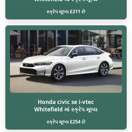
સ્ક્રેપ મૂલ્ય £311 છે
Honda civic se i-vtec
Whitefield માં સ્ક્રેપ મૂલ્ય
સ્ક્રેપ મૂલ્ય £254 છે