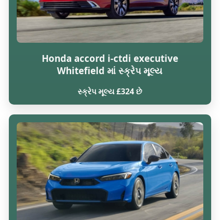
Honda accord i-ctdi executive
Whitefield માં સ્ક્રેપ મૂલ્ય
સ્ક્રેપ મૂલ્ય £324 છે