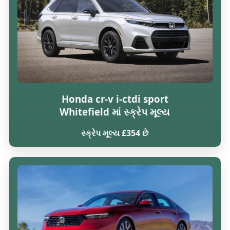
Honda cr-v i-ctdi sport
Whitefield માં સ્ક્રેપ મૂલ્ય
સ્ક્રેપ મૂલ્ય £354 છે