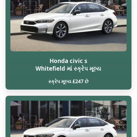
Honda civic s
Whitefield માં સ્ક્રેપ મૂલ્ય
સ્ક્રેપ મૂલ્ય £247 છે