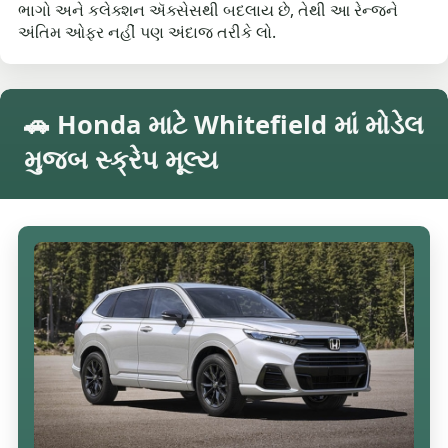
ભાગો અને કલેક્શન ઍક્સેસથી બદલાય છે, તેથી આ રેન્જને
અંતિમ ઓફર નહીં પણ અંદાજ તરીકે લો.
🚗 Honda માટે Whitefield માં મોડેલ
મુજબ સ્ક્રેપ મૂલ્ય