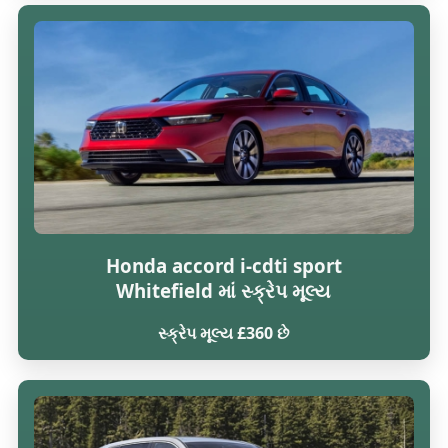
Honda accord i-cdti sport
Whitefield માં સ્ક્રેપ મૂલ્ય
સ્ક્રેપ મૂલ્ય £360 છે