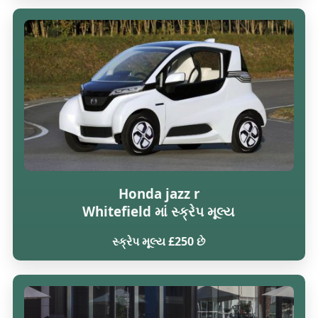
Honda jazz r
Whitefield માં સ્ક્રેપ મૂલ્ય
સ્ક્રેપ મૂલ્ય £250 છે