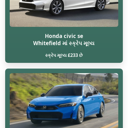
Honda civic se
Whitefield માં સ્ક્રેપ મૂલ્ય
સ્ક્રેપ મૂલ્ય £233 છે