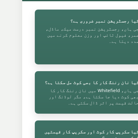
یا رجسٹریشن نمبر ضروری ہے؟
ی ہاں، رجسٹریشن نمبر درست میک، ماڈل،
مر، فیول ٹائپ اور وزن معلوم کرنے میں
دد دیتا ہے۔
یا نان رننگ کار کا بھی کوٹ مل سکتا ہے؟
جی ہاں، Whitefield میں نان رننگ کار کا
ھی کوٹ دیا جا سکتا ہے، مگر لوڈنگ اور
الت قیمت پر اثر ڈال سکتی ہے۔
یا سکریپ کار کوٹ اور سکریپ کار قیمتیں
یک ہی چیز ہیں؟