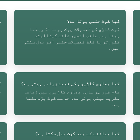
کیا کوٹ حتمی ہوتا ہے؟
ک
کوٹ گاڑی کی تفصیلات چیک ہونے تک رہنما
ج
ہوتا ہے۔ غائب انجن، غائب کیٹالیٹک
ع
کنورٹر یا غلط تفصیلات حتمی آفر بدل سکتی
م
ہیں۔
کیا بھاری گاڑیوں کی قیمت زیادہ ہوتی ہے؟
ک
عام طور پر ہاں۔ بھاری گاڑیوں میں زیادہ
سکریپ میٹل ہوتی ہے، جس سے کوٹ بڑھ سکتا
ب
ہے۔
ح
کیا معائنے کے بعد کوٹ بدل سکتا ہے؟
ک
ا