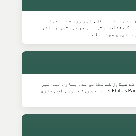
 میں میک، ماڈل، اور وزن جیسے عوامل
Wh اور قریبی شہروں جیسے Bury اور Radcliffe میں اسکرپ کی مانگ مختلف ہوتی ہے، جو قیمتوں پر اثر
 بہترین سودا ملے۔
و آپ کے شیڈول کے مطابق ہے۔ ہماری ٹیم تیز
پک اپ اور محفوظ بینک ٹرانسفر کے ذریعے فوری ادائیگی کو یقینی بناتی ہے۔ چاہے آپ Simister یا Philips Park کے قریب رہتے ہوں، آپ ہماری