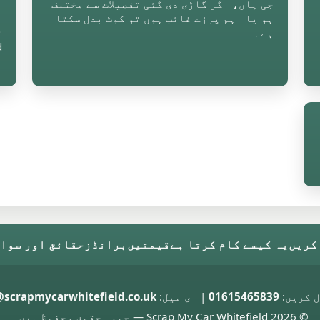
جی ہاں، اگر گاڑی دی گئی تفصیلات سے مختلف
ہو یا اہم پرزے غائب ہوں تو کوٹ بدل سکتا
ن
ہے۔
ق
ہ
کریں
یہ کیسے کام کرتا ہے
قیمتیں
برانڈز
حقائق اور سوال
ل کریں:
01615465839
| ای میل:
scrapmycarwhitefield.co.uk
© 2026 Scrap My Car Whitefield — جملہ حقوق محفوظ ہیں۔