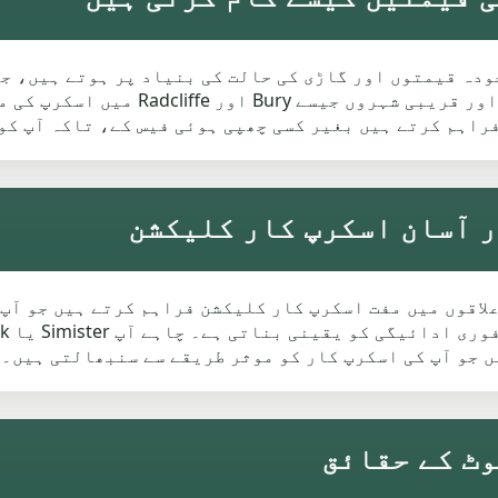
دہ قیمتوں اور گاڑی کی حالت کی بنیاد پر ہوتے ہیں، جن
پیشکش پر اثر انداز ہوتے ہیں۔ itefield
راہم کرتے ہیں بغیر کسی چھپی ہوئی فیس کے، تاکہ آپ کو
 آس پاس کے علاقوں میں مفت اسکرپ کار کلیکشن فراہم کرتے ہیں ج
 جو آپ کی اسکرپ کار کو موثر طریقے سے سنبھالتی ہیں۔