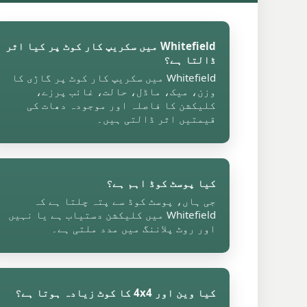
Whitefield میں سکریپ کار کوٹ پر کیا اثر
ڈالتا ہے؟
Whitefield میں سکریپ کار کوٹ پر گاڑی کا
وزن، میک، ماڈل، حالت، غائب پرزے،
کلیکشن کا فاصلہ اور موجودہ دھات کی
قیمتیں اثر ڈالتی ہیں۔
کیا پوسٹ کوڈ اہم ہے؟
جی ہاں، پوسٹ کوڈ سے پتہ چلتا ہے کہ
Whitefield میں کلیکشن دستیاب ہے یا نہیں
اور روٹ پلاننگ میں مدد ملتی ہے۔
کیا وین اور 4x4 کا کوٹ زیادہ ہوتا ہے؟