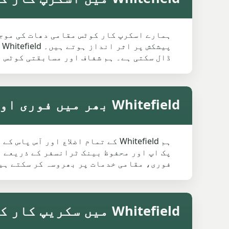
ہمارے اسکرپ کار کوٹس مقامی دھات کی موجو
ڈال سکتی ہے۔ ہم شفاف اور مسابقتی کوٹس ف
Whitefield بھر میں فوری اور آسان اسکرپ کار کلیکشن
ہم Whitefield کے تمام اضلاع اور
فوری، مقامی خدمات پر بھروسہ کر سکتے ہیں
Whitefield میں سکریپ کار کوٹ کے حقائق