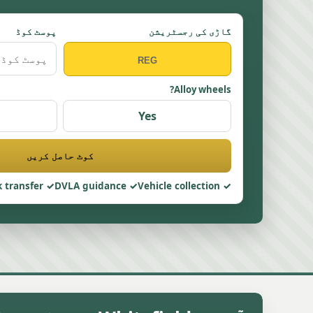
گاڑی کی رجسٹریشن
پوسٹ کوڈ
Alloy wheels?
Yes
کوٹ حاصل کریں
 transfer
DVLA guidance
Vehicle collection