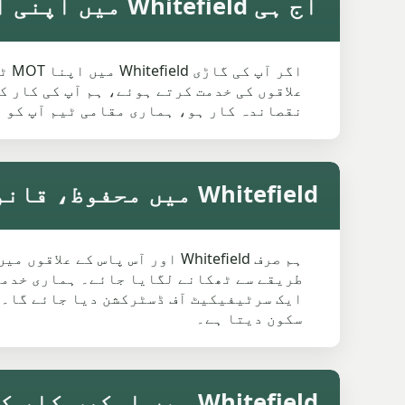
آج ہی Whitefield میں اپنی اسکرپ کار کا کوٹ حاصل کریں
علاقوں کی خدمت کرتے ہوئے، ہم آپ کی کار 
نقصاندہ کار ہو، ہماری مقامی ٹیم آپ کو ب
Whitefield میں محفوظ، قانونی، اور مکمل تعمیل
ایک سرٹیفیکیٹ آف ڈسٹرکشن دیا جائے گا۔ ی
سکون دیتا ہے۔
Whitefield میں اسکرپ کار کی قیمتیں کیسے کام کرتی ہیں