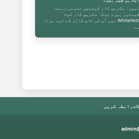
ہیں۔ سکریپ کار قیمتیں عمومی رہنما
یمتیں ہیں، جبکہ سکریپ کار کوٹ
Whitefield میں آپ کی خاص گاڑی کے لیے ہوتا
ے۔
ات
رابطہ کریں
admin@