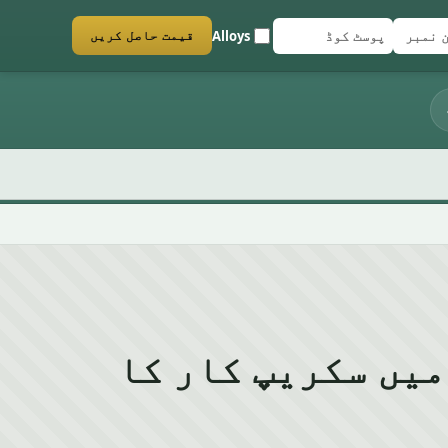
Alloys
قیمت حاصل کریں
ڈ
کریں
ن نمبر
Whitefiel میں سکریپ کار کا