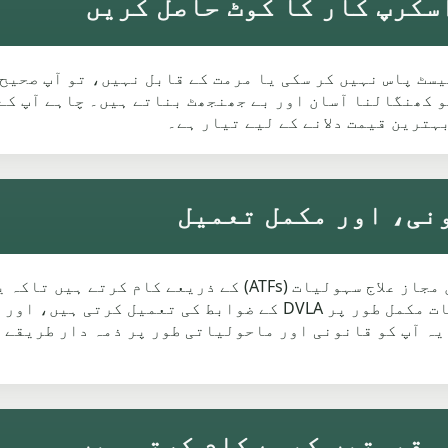
کو کھنگالنا آسان اور بے جھنجھٹ بناتے ہیں۔ چاہے آپ کے
ہترین قیمت دلانے کے لیے تیار ہے۔
ہم صرف Whitefield اور آس پاس کے علاقوں میں مجاز علاج سہولی
طریقے سے ٹھکانے لگایا جائے۔ ہماری خدمات مکمل طور پر DVLA کے 
ہ آپ کو قانونی اور ماحولیاتی طور پر ذمہ دار طریقے س