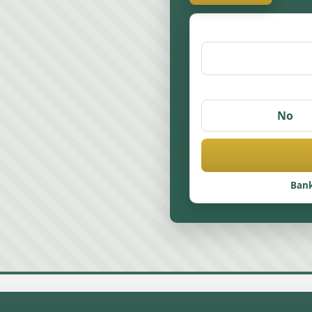
No
Bank