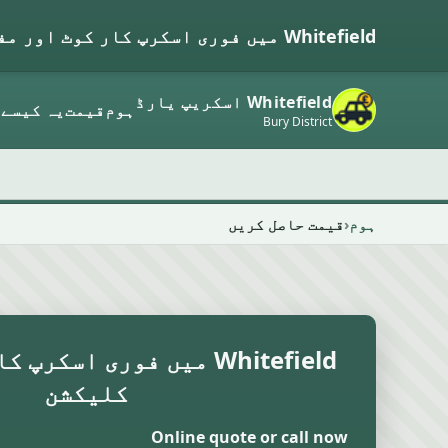
Whitefield میں فوری اسکرپ کار کوٹ اور مفت کلیکشن
Whitefield اسکریپ یارڈ
ہوم
قیمت
یہ کیسے 
Bury District
ہوم
قیمت حاصل کریں
Whitefield میں فوری اسکر
کلیکشن
Online quote or call now