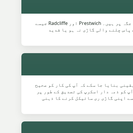
اگر آپ کی گاڑی Whitefield میں اپنا MOT ٹیسٹ پاس نہیں کر سکی یا مرمت کے قابل نہیں، تو آپ صحیح جگہ پر ہیں۔ Prestwich اور Radcliffe جیسے
 پاس چلنے والی گاڑی نہ ہو یا شدید
ات (ATFs) کے ذریعے کام کرتے ہیں تاکہ یقینی بنایا جا سکے کہ آپ کی کار کو صحیح
ضوابط کی تعمیل کرتی ہیں، اور آپ کو ذمہ دار اسکرپ کی تصدیق کے طور پر
ے اپنی گاڑی ری سائیکل کرنے کا ذہنی