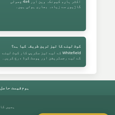
اکثر ہاں، کیونکہ وین اور 4x4 چھوٹی
گاڑیوں سے زیادہ بھاری ہوتی ہیں۔
کوٹ لینے کا تیز ترین طریقہ کیا ہے؟
Whitefield کے لیے تیز سکریپ کار کوٹ لینے
کے لیے رجسٹریشن اور پوسٹ کوڈ درج کریں۔
ہوم
قیمت حاصل 
ہمیں کا