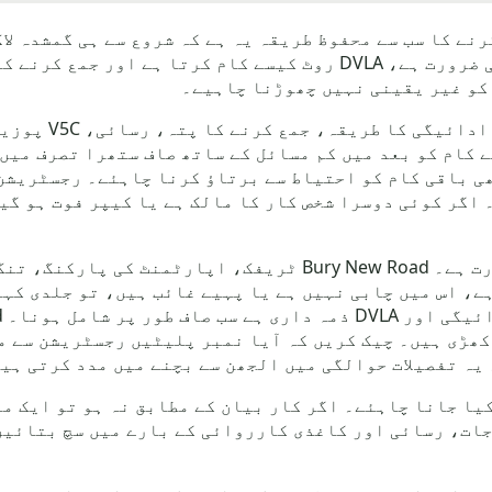
کار کو سکریپ کرنے کا سب سے محفوظ طریقہ یہ ہے کہ شروع سے ہی گمش
مناسب سروس بتا سکتی ہے کہ کس معلومات کی ضرورت ہے، DVLA روٹ کیسے ک
کو غیر یقینی نہیں چھوڑنا چاہیے۔
گاڑی کے جانے سے 
ھی باقی کام کو احتیاط سے برتاؤ کرنا چاہئے۔ رجسٹریشن
۔ اگر کوئی دوسرا شخص کار کا مالک ہے یا کیپر فوت ہو گی
جسمانی مجموعہ کو اسی ایمانداری کی ضرورت ہے۔ Bury New Road 
ے، اس میں چابی نہیں ہے یا پہیے غائب ہیں، تو جلدی کہہ
یہ تفصیلات حوالگی میں الجھن سے بچنے میں مدد کرتی ہی
یا جانا چاہئے۔ اگر کار بیان کے مطابق نہ ہو تو ایک م
ات، رسائی اور کاغذی کارروائی کے بارے میں سچ بتائیں