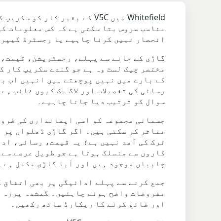
Whitefield میں V5C کے بغیر 
انحصار نہیں کرنا چاہیے یا رجسٹرڈ کیپر 
کے بارے میں نہیں پوچھتے ہیں انہیں اب ب
رسائی کی تفصیلات اور لاگ بک کیوں غائب ہے
سوال کو ترتیب دیا جانا چاہیے۔
متاثر کر سکتی ہیں۔ اگر گاڑی ڈھلوان پر ہ
چابیاں موجود ہیں اور آیا گاڑی مکمل ہے۔ 
جمع کرنے سے پہلے ادائیگی پر بھی اتفاق ک
مفروضات واضح ہونے چاہئیں۔ گمشدہ پرزہ ج
اور ضائع کرنے کا ریکارڈ ساتھ رکھیں۔