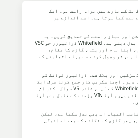
دہ لاگ بک کے بارے میں براہ راست ہو۔ ایک
ام کرتا ہے اور جمع کرنے کے بعد کیا ہوتا ہے۔ اسے اندازے پر
پہلے، رجسٹریشن، قیمت، ادائیگی کا طریقہ، جمع کرنے کا پتہ، رسائی، V5C پوزیشن اور مجاز راستے کی تصدیق کریں۔ یہ
مختصر چیک لسٹ وہ ہے جو گندے سکریپ کار کے کام کو بعد میں کم مسائل کے ساتھ صاف ستھرا تصرف میں بدل دیتی ہے۔ Whitefield ڈرائیورز جو V5C
، اپنا نام اور پتہ، گاڑی کا مقام،
ا ہے، تو وصول کرنے سے پہلے اتھارٹی کے
ٹریفک، اپارٹمنٹ کی پارکنگ، تنگ سڑکیں اور بلاک شدہ ڈرائیوز لوڈنگ کو
 دیں۔ اچھا سکریپ کار جمع کرنا صرف ایک
ٹرک کی آمد نہیں ہے؛ یہ قیمت، رسائی، ادائیگی اور DVLA ذمہ داری ہے سب صاف طور پر شامل ہونا۔ Whitefield کے لیے، غائب-V5 سوال اکثر ان
کاروں سے منسلک ہوتا ہے جو طویل عرصے سے کھڑی ہیں۔ چیک کریں کہ آیا نمبر پلیٹیں رجسٹریشن سے ملتی ہیں، آیا VIN پڑھنے کے قابل ہے، آیا
ں۔
ناسب اقتباس اب بھی بدل سکتا ہے، لیکن
، پھر گاڑی کے نکلنے کے بعد ادائیگی