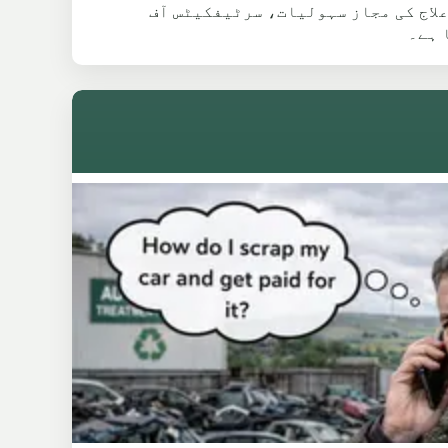
 DVLA راستے کی ضرورت ہے۔ یہ صفحہ V5C ، گم شدہ لاگ بک، علاج کی مجاز سہولیات، سرٹیفکیٹس آف