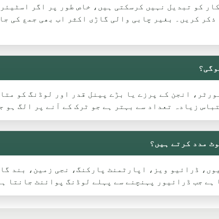
ر کو تبدیل نہیں کرسکتی ہیں، خاص طور پر اگر اسٹیئرنگ
ذکر کریں۔ بغیر چابی والی گاڑی اکثر اب بھی جمع کی جا 
وگی؟
رٹر، انجن کے پرزے یا بڑے پینل قدر اور لوڈنگ کو متاث
باس زیادہ تعداد سے بہتر ہے جو ٹرک کے آنے پر الگ ہو ج
گ سائیڈ گلیوں، ڈرائیو ویز، اپارٹمنٹ پارکنگ، نجی زمین، بند