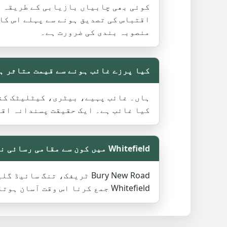
کوئی بھی چابیاں بازیابی کے طریقہ کا
اقتباس کی تصدیق ہونے سے پہلے اس کا 
منصوبہ بندی کی ضرورت ہے۔
کیا پرزے غائب ہونے سے قیمت متاثر ہ
ہاں۔ غائب پہیے، بیٹری، کیٹلیٹک کنو
کیا غائب ہے۔ ایک حقیقت پسندانہ اقت
Whitefield میں کون سے مقامی رسائی نوٹ مدد کرتے ہیں؟
Bury New Road ٹریفک، تن
Whitefield جمع کرنا اس وقت آسان ہوتا ہے جب ڈرائیور پہنچنے سے پہلے لوڈنگ پوائنٹ جانتا ہو۔