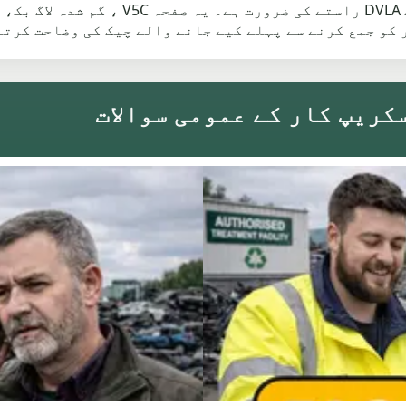
Radcliffe کے قریب نان رنر کو ابھی بھی صاف