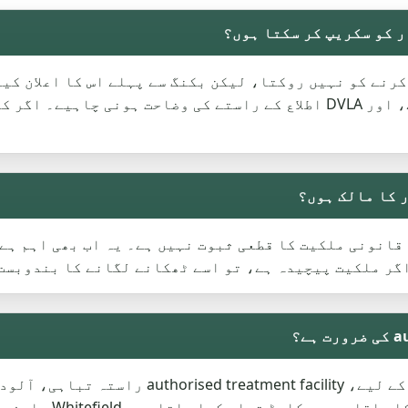
گاڑی کی تفصیلات کی ضرورت ہو سکتی ہے، اور DVLA اطلاع کے راستے کی وضاح
اگر ملکیت پیچیدہ ہے، تو اسے ٹھکانے لگانے کا بندوبست
زندگی کے اختتام پر چلنے والی گاڑی کے لیے، ity
راستہ ہے۔ یہ وہ جگہ 