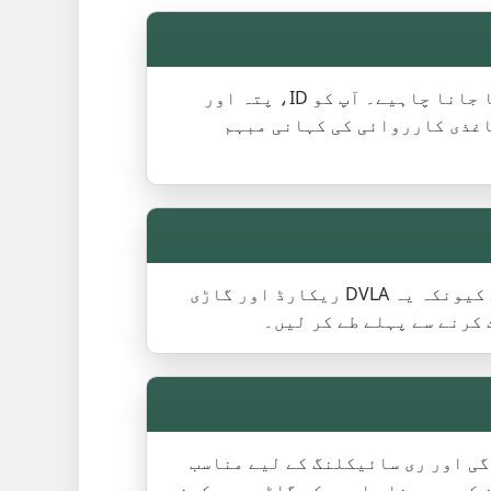
ایک غائب V5C ہمیشہ اسکریپ کار جمع کرنے کو نہیں روکتا، لیکن بکنگ سے پہلے اس کا اعلان کیا جانا چاہیے۔ آپ کو ID، پتہ اور
ت ہونی چاہیے۔ اگر کاغذی کارروائی کی کہانی مبہم
V5C رجسٹرڈ کیپر کا نام دیتا ہے۔ یہ قانونی ملکیت کا قطعی ثبوت نہیں ہے۔ یہ اب بھی اہم ہے کیونکہ یہ DVLA ریکارڈ اور گاڑی
 کرنے سے پہلے طے کر لیں۔
authorised treatment facil راستہ تباہی، آلودگی اور ری سائیکلنگ کے لیے مناسب
ہے جہاں تباہی کا باقاعدہ ریکارڈ تیار کیا جاتا ہے۔ Whitefield صارفین کو پوچھنا چاہیے کہ گاڑی جمع کرنے