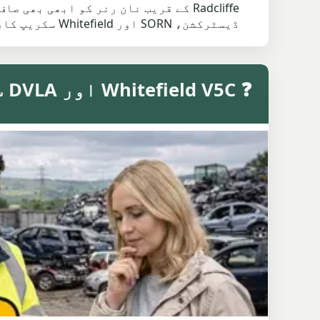
ڈیسٹرکشن، SORN اور Whitefield سکریپ کار کو جمع کرنے سے پہلے کیے جانے والے چیک کی وضاحت کرتا ہے۔
❓ Whitefield V5C اور DVLA سکریپ کار کے عمومی سوالات