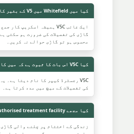
کیا میں Whitefield میں V5 کے بغیر کار کو سکریپ کر سکتا ہوں؟
محسوس ہو تو گاڑی حوالے نہ کریں۔
کیا V5C اس بات کا ثبوت ہے کہ میں کار کا مالک ہوں؟
کی تفصیلات کے میچ میں مدد کرتا ہے۔ 
کیا مجھے authorised treatment facility کی ضرورت ہے؟