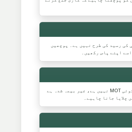
یہ ادائیگی کی رسید کی طرح نہیں ہے۔ پوچھیں
اسے اپنے پاس رکھیں۔
ہاں، اگر گاڑی سڑک سے دور ہے اور نہیں چلائی جا رہی ہے۔ ٹیم کو بتائیں کہ کیا یہ SORN ہے، کوئی MOT نہیں ہے، غیر بیمہ شدہ ہے
 چلایا جانا چاہیے۔