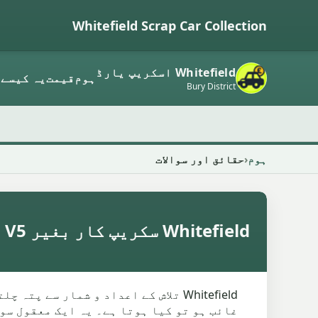
Whitefield Scrap Car Collection
Whitefield اسکریپ یارڈ
ہوم
قیمت
یہ کیسے 
Bury District
ہوم
حقائق اور سوالات
Whitefield سکریپ کار بغیر V5 اور DVLA حقائق