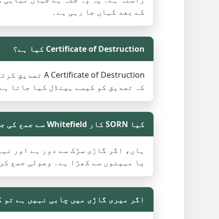
کے بعد کہاں جا رہی ہے۔
Certificate of Destruction کیا ہے؟
of Destruction
کہ تصدیق کو کیسے ہینڈل کیا جاتا ہے 
کیا SORN کار Whitefield سے جمع کی جا سکتی ہے؟
یا مہینوں سے کھڑا ہے۔ وصولی جمع کرن
اگر میری گاڑی میں چابی نہیں ہے تو 