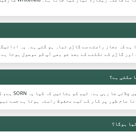
A Certificate  تصدیق کرتا ہے کہ مجاز راستے سے گاڑی تباہ ہو گئی ہے۔ 
اور گاڑی کے نکلنے کے بعد جو بھی آپ کو موصول ہوتا ہے 
ا عام طور پر کار کے لیے محفوظ راستہ ہوتا ہے جسے نہیں
کیا ہوگا؟