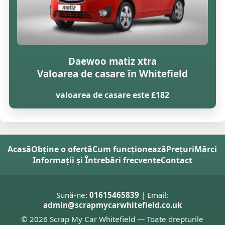
Daewoo matiz xtra
Valoarea de casare în Whitefield
valoarea de casare este £182
Acasă
Obține o ofertă
Cum funcționează
Prețuri
Mărci
Informații și Întrebări frecvente
Contact
Sună-ne:
01615465839
| Email:
admin@scrapmycarwhitefield.co.uk
© 2026 Scrap My Car Whitefield — Toate drepturile