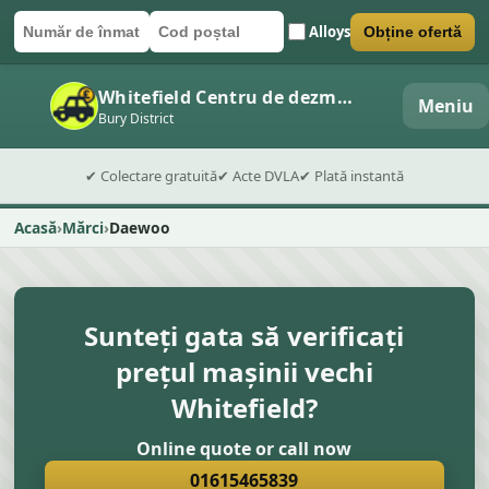
Alloys
Obține ofertă
Număr de înmatriculare
Cod poștal
Trimite formularul
Whitefield Centru de dezmembrări auto
Meniu
Bury District
✔ Colectare gratuită
✔ Acte DVLA
✔ Plată instantă
Acasă
Mărci
Daewoo
Sunteți gata să verificați
prețul mașinii vechi
Whitefield?
Online quote or call now
01615465839