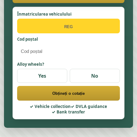
Înmatricularea vehiculului
Cod poștal
Alloy wheels?
Yes
No
Obțineți o cotație
Vehicle collection
DVLA guidance
Bank transfer