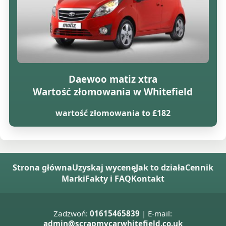
Daewoo matiz xtra
Wartość złomowania w Whitefield
wartość złomowania to £182
Strona główna
Uzyskaj wycenę
Jak to działa
Cennik
Marki
Fakty i FAQ
Kontakt
Zadzwoń:
01615465839
| E-mail:
admin@scrapmycarwhitefield.co.uk