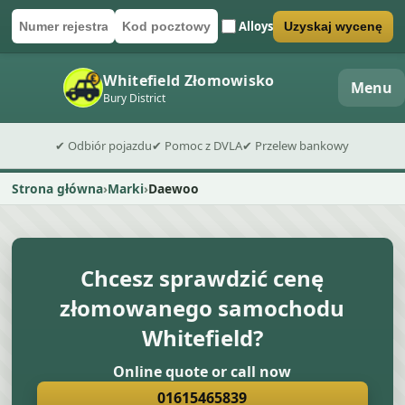
Alloys
Uzyskaj wycenę
Numer rejestracyjny
Kod pocztowy
Wyślij formularz wyceny
Whitefield Złomowisko
Menu
Bury District
✔ Odbiór pojazdu
✔ Pomoc z DVLA
✔ Przelew bankowy
Strona główna
Marki
Daewoo
Chcesz sprawdzić cenę
złomowanego samochodu
Whitefield?
Online quote or call now
01615465839