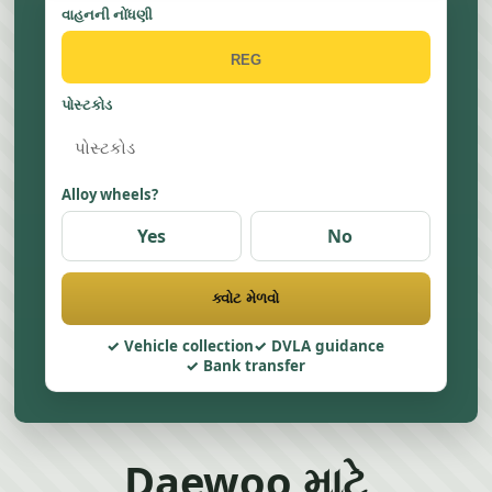
વાહનની નોંધણી
પોસ્ટકોડ
Alloy wheels?
Yes
No
ક્વોટ મેળવો
Vehicle collection
DVLA guidance
Bank transfer
Daewoo માટે