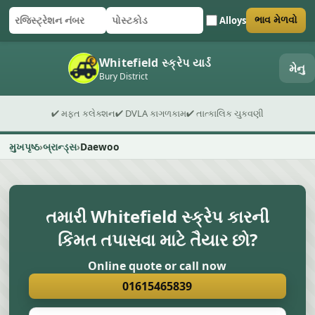
Alloys
ભાવ મેળવો
રજિસ્ટ્રેશન નંબર
પોસ્ટકોડ
ફોર્મ સબમિટ કરો
Whitefield સ્ક્રેપ યાર્ડ
મેનુ
Bury District
✔ મફત કલેક્શન
✔ DVLA કાગળકામ
✔ તાત્કાલિક ચુકવણી
મુખપૃષ્ઠ
બ્રાન્ડ્સ
Daewoo
તમારી Whitefield સ્ક્રેપ કારની
કિંમત તપાસવા માટે તૈયાર છો?
Online quote or call now
01615465839