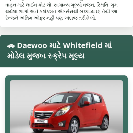
વાહન માટે લાઈવ કોટ લો. સામાન્ય મૂલ્યો વજન, સ્થિતિ, ગુમ
થયેલા ભાગો અને કલેક્શન ઍક્સેસથી બદલાય છે, તેથી આ
રેન્જને અંતિમ ઓફર નહીં પણ અંદાજ તરીકે લો.
🚗 Daewoo માટે Whitefield માં
મોડેલ મુજબ સ્ક્રેપ મૂલ્ય