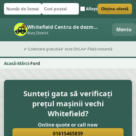
Alloys
Obține ofertă
Număr de înmatriculare
Cod poștal
Trimite formularul
Whitefield Centru de dezmembrări auto
Meniu
Bury District
✔ Colectare gratuită
✔ Acte DVLA
✔ Plată instantă
Acasă
Mărci
Ford
Sunteți gata să verificați
prețul mașinii vechi
Whitefield?
Online quote or call now
01615465839