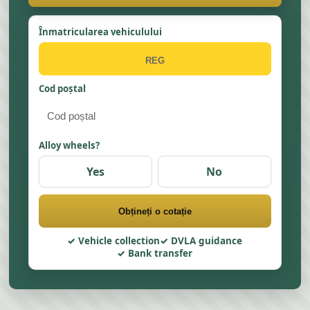
Înmatricularea vehiculului
Cod poștal
Alloy wheels?
Yes
No
Obțineți o cotație
Vehicle collection
DVLA guidance
Bank transfer