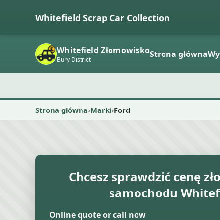
Whitefield Scrap Car Collection
Whitefield Złomowisko
Strona główna
Wy
Bury District
Strona główna
Marki
Ford
Chcesz sprawdzić cenę 
samochodu Whitef
Online quote or call now