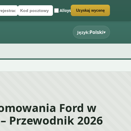
Alloys
Uzyskaj wycenę
rejestracyjny
cztowy
rmularz wyceny
Polski
Język:
▾
łomowania Ford w
 – Przewodnik 2026