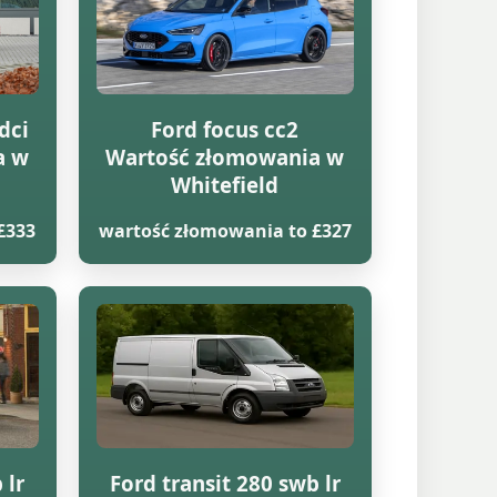
dci
Ford focus cc2
a w
Wartość złomowania w
Whitefield
£333
wartość złomowania to £327
 lr
Ford transit 280 swb lr