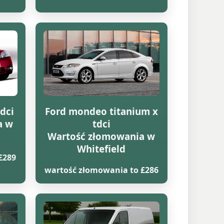
dci
Ford mondeo titanium x
a w
tdci
Wartość złomowania w
Whitefield
£289
wartość złomowania to £286