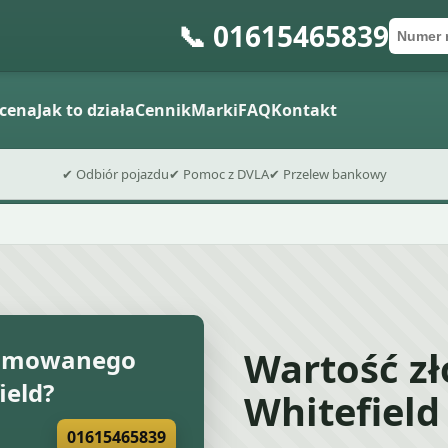
📞 01615465839
Numer 
Kod po
Wyślij fo
cena
Jak to działa
Cennik
Marki
FAQ
Kontakt
✔ Odbiór pojazdu
✔ Pomoc z DVLA
✔ Przelew bankowy
Wartość z
złomowanego
ield?
Whitefield
01615465839