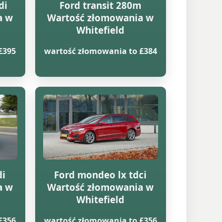
di
Ford transit 280m
a w
Wartość złomowania w
Whitefield
£395
wartość złomowania to £384
di
Ford mondeo lx tdci
a w
Wartość złomowania w
Whitefield
£356
wartość złomowania to £356