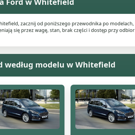
a Ford w Whitefield
hitefield, zacznij od poniższego przewodnika po modelach
ają się przez wagę, stan, brak części i dostęp przy odbiorz
d według modelu w Whitefield