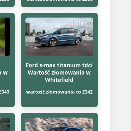
Ford s-max titanium tdci
a w
Wartość złomowania w
Whitefield
£343
wartość złomowania to £342