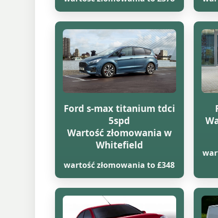
Ford s-max titanium tdci
5spd
Wa
Wartość złomowania w
Whitefield
war
wartość złomowania to £348