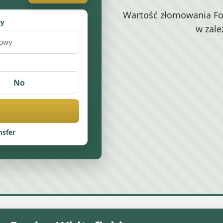
Wartość złomowania For
wy
w zale
No
nsfer