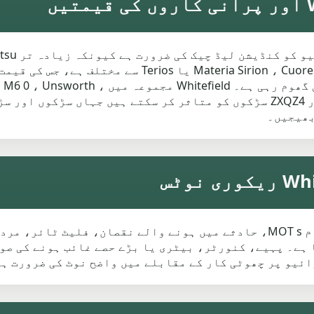
ں
لحاظ سے تیزی سے مختلف ہو سکتے ہیں۔ ایک rion ، Cuore
سنکنرن، گمشدہ حصوں اور آیا گاڑی اب بھی گھوم 
Prestwich ، Besses o' th' Barn ، Radcliffe اور ZXQZ4 سڑکوں کو متاثر کر سکت
بھیجیں۔
انجن کی خرابی، کلچ کی خرابی، زنگ، ناکام MOT s، حادثے میں ہونے والے نق
جا سکتا ہے۔ پہیے، کنورٹر، بیٹری یا بڑے حصے غائب ہونے کی