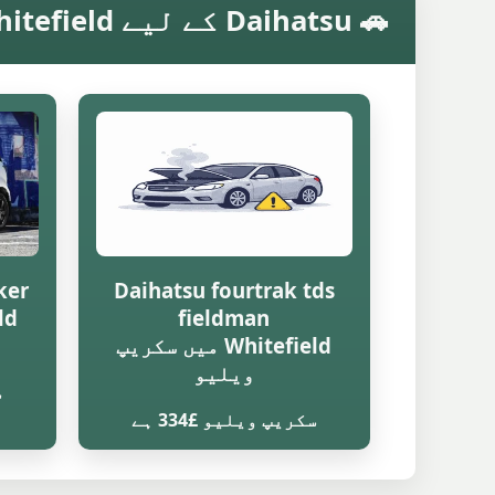
🚗 Daihatsu کے لیے Whitefield میں ماڈل کے مطابق سکریپ ویلیو
ker
Daihatsu fourtrak tds
fieldman
Whitefield میں سکریپ
ویلیو
س
سکریپ ویلیو £334 ہے