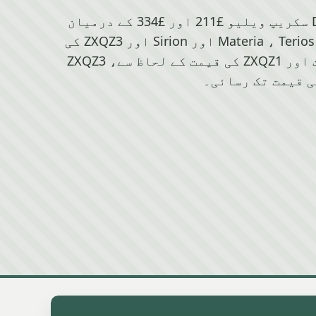
Whitefield میں Daihatsu سکریپ ویلیو £211 اور £334 کے درمیان
بیٹھ سکتی ہے، Materia ، Terios ، Sirion اور Sirion اور ZXQZ3 کی
قیمت کے لحاظ سے، قیمت اور ZXQZ1 کی قیمت کے لحاظ سے، ZXQZ3
ی قیمت تک رسائی۔