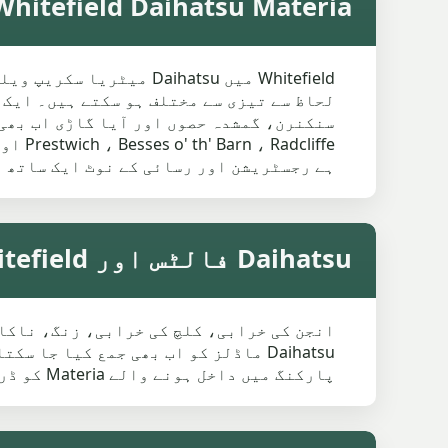
Whitefield Daihatsu Materia اور پرانی کاروں کی قیمتی
ہے رجسٹریشن اور رسائی کے نوٹ ایک ساتھ 
Daihatsu فالٹس اور Whitefield ریکوری نوٹس
Daihatsu ماڈلز کو اب بھی جمع کیا 
پارکنگ میں داخل ہونے والے Materia کو ڈرائیو پر چھوٹی کار کے مقابلے میں واضح نوٹ کی ضرورت ہوتی ہے۔