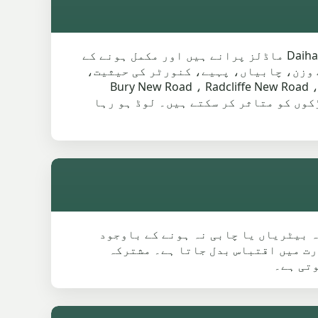
Whitefield میں Daihatsu میٹریا سکریپ ویلیو کو کنڈیشن لیڈ چیک کی ضرورت ہے کیونکہ زیادہ تر Daihatsu ماڈلز پرانے ہیں اور مکمل ہونے کے
Materia Si یا Terios سے مختلف ہے، جس کی قیمت وزن، چابیاں، پہیے، کنورٹر کی حیثیت،
رہی ہے۔ Whitefield مجموعہ میں Bury New Road ، Radcliffe New Road ، M6 0 ، Unsworth ،
ے ہیں جہاں سڑکوں اور سڑکوں کو متاثر کر سکتے ہیں۔ لوڈ ہو رہا
صان، فلیٹ ٹائر، مردہ بیٹریاں یا چابی نہ ہونے کے باوجود
 صورت میں اقتباس بدل جاتا ہے۔ مشترکہ