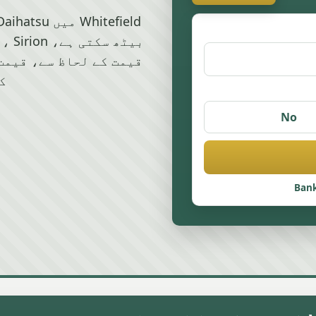
ک
No
Bank